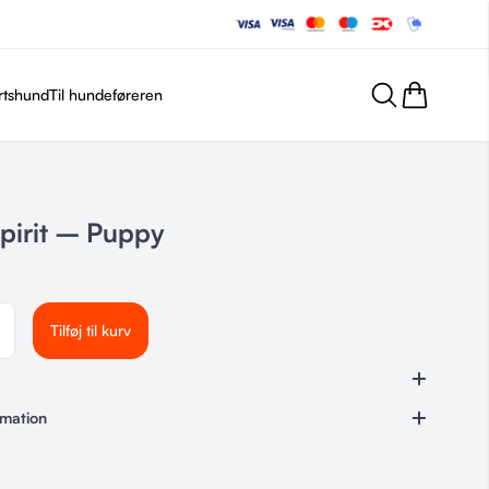
rtshund
Til hundeføreren
pirit – Puppy
Tilføj til kurv
rmation