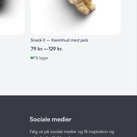
ret
g tilsat fedt
Snack´it – Kaninhud med pels
Whes
for 1
79
kr.
–
129
kr.
39
k
På lager
På l
Sociale medier
Følg os på sociale medier og få inspiration og