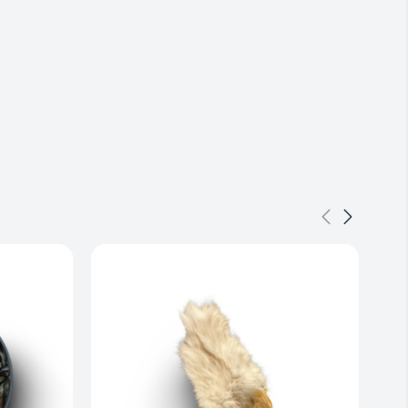
 Snacks
ndlæring
d høj motivation
t
– perfekte til hvalpe
lde og motiverende
m fuldfoder eller træningsbelønning
enfri