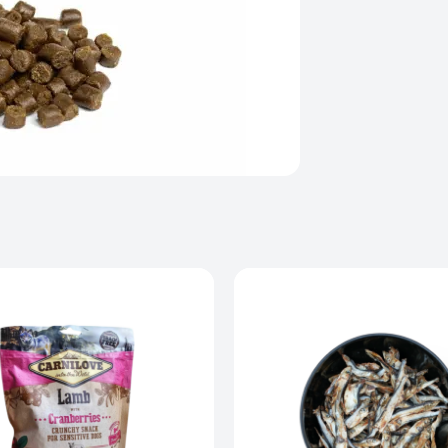
Kategorier
Godbidder &
Træning og i
Sporarbejde
Belønning me
Hvalpe i væks
Bløde bidder 
Meget smagfu
Kan bruges so
Korn- og glut