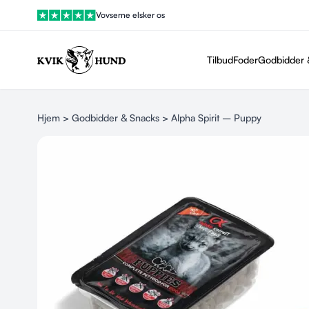
Vovserne elsker os
Tilbud
Foder
Godbidder 
Hjem
>
Godbidder & Snacks
> Alpha Spirit – Puppy