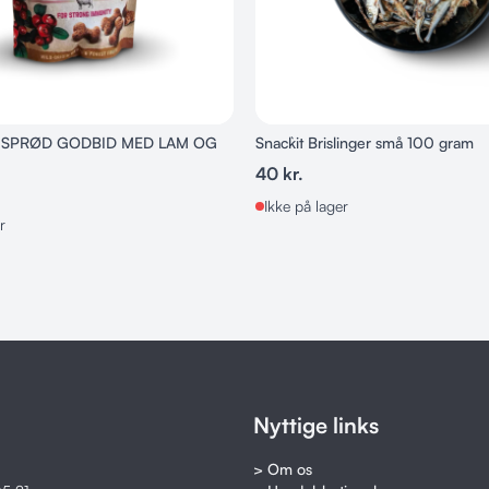
Ikke ekstrude
Uden kødmel o
 SPRØD GODBID MED LAM OG
Snack`it Brislinger små 100 gram
40
kr.
Ikke på lager
r
Nyttige links
> Om os