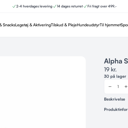
2-4 hverdages levering
14 dages returret
Fri fragt over 499,-
& Snacks
Legetøj & Aktivering
Tilskud & Pleje
Hundeudstyr
Til hjemmet
Spo
Alpha S
19
kr.
30 på lager
Beskrivelse
Produktinfo
Varenummer
H3004209